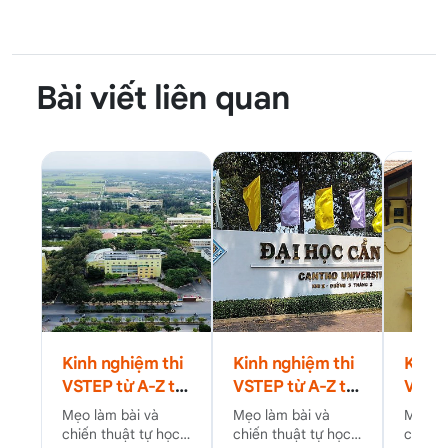
Bài viết liên quan
Kinh nghiệm thi
Kinh nghiệm thi
Kinh 
VSTEP từ A-Z tại
VSTEP từ A-Z tại
VSTEP
Trường Đại học
Trường Đại học
Trườn
Mẹo làm bài và
Mẹo làm bài và
Mẹo là
Trà Vinh (TVU)
Cần Thơ (CTU)
Sài G
chiến thuật tự học
chiến thuật tự học
chiến 