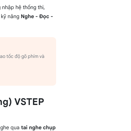
 nhập hệ thống thi,
4 kỹ năng
Nghe - Đọc -
 cao tốc độ gõ phím và
ing) VSTEP
 nghe qua
tai nghe chụp