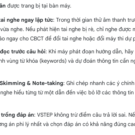
hân
được trang bị tại bàn máy.
ai nghe ngay lập tức
: Trong thời gian thử âm thanh trư
vừa nghe. Nếu phát hiện tai nghe bị rè, chỉ nghe được
áo ngay cho CBCT để đổi tai nghe hoặc đổi máy thi dự 
 đọc trước câu hỏi
: Khi máy phát đoạn hướng dẫn, hãy 
h vùng từ khóa (keywords) và dự đoán thông tin cần ng
 Skimming & Note-taking
: Ghi chép nhanh các ý chính
nghe hiểu từng từ một dẫn đến việc bỏ lỡ các thông tin
 trống đáp án
: VSTEP không trừ điểm câu trả lời sai. 
ơng án phi lý nhất và chọn đáp án có khả năng đúng cao 