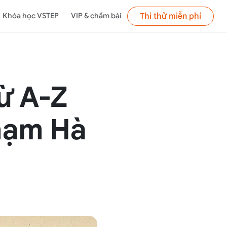
Thi thử miễn phí
Khóa học VSTEP
VIP & chấm bài
ừ A-Z
phạm Hà