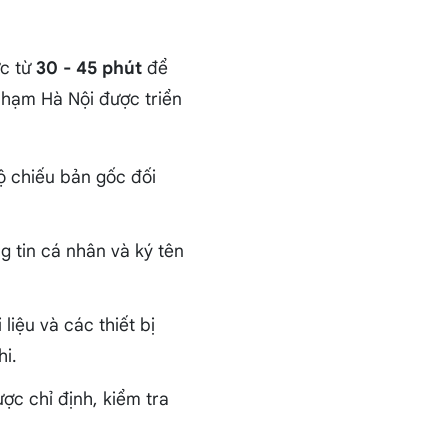
ức từ
30 - 45 phút
để
 phạm Hà Nội được triển
ộ chiếu bản gốc đối
ng tin cá nhân và ký tên
liệu và các thiết bị
hi.
được chỉ định, kiểm tra