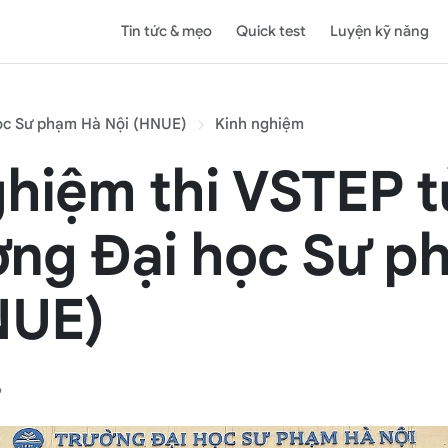
Tin tức & mẹo
Quick test
Luyện kỹ năng
ọc Sư phạm Hà Nội (HNUE)
Kinh nghiệm
ghiệm thi VSTEP t
ường Đại học Sư 
NUE)
6