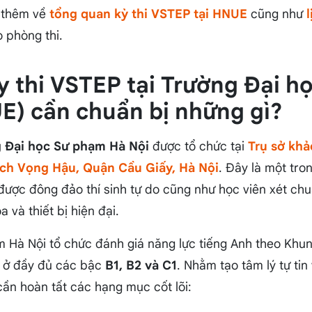
u thêm về
tổng quan kỳ thi VSTEP tại HNUE
cũng như
 phòng thi.
ày thi VSTEP tại Trường Đại 
E) cần chuẩn bị những gì?
 Đại học Sư phạm Hà Nội
được tổ chức tại
Trụ sở khả
ch Vọng Hậu, Quận Cầu Giấy, Hà Nội
. Đây là một tro
được đông đảo thí sinh tự do cũng như học viên xét ch
 và thiết bị hiện đại.
 Hà Nội tổ chức đánh giá năng lực tiếng Anh theo Khun
 ở đầy đủ các bậc
B1, B2 và C1
. Nhằm tạo tâm lý tự tin
 cần hoàn tất các hạng mục cốt lõi: