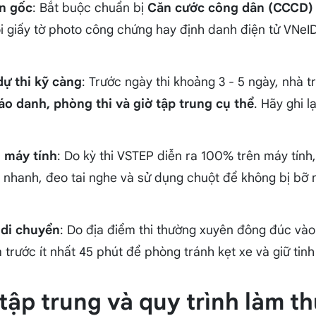
ản gốc
: Bắt buộc chuẩn bị
Căn cước công dân (CCCD)
ọi giấy tờ photo công chứng hay định danh điện tử VNe
dự thi kỹ càng
: Trước ngày thi khoảng 3 - 5 ngày, nhà t
áo danh, phòng thi và giờ tập trung cụ thể
. Hãy ghi 
n máy tính
: Do kỳ thi VSTEP diễn ra 100% trên máy tính
 nhanh, đeo tai nghe và sử dụng chuột để không bị bỡ n
 di chuyển
: Do địa điểm thi thường xuyên đông đúc vào 
trước ít nhất 45 phút để phòng tránh kẹt xe và giữ tinh
 tập trung và quy trình làm th