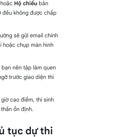
hoặc
Hộ chiếu
bản
ID đều không được chấp
rường sẽ gửi email chính
lại hoặc chụp màn hình
, bạn nên tập làm quen
gỡ trước giao diện thi
giờ cao điểm, thí sinh
 thần ổn định.
ủ tục dự thi