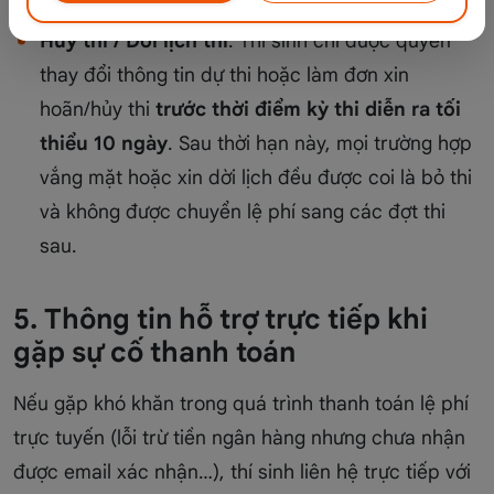
Hủy thi / Dời lịch thi
: Thí sinh chỉ được quyền
thay đổi thông tin dự thi hoặc làm đơn xin
hoãn/hủy thi
trước thời điểm kỳ thi diễn ra tối
thiểu 10 ngày
. Sau thời hạn này, mọi trường hợp
vắng mặt hoặc xin dời lịch đều được coi là bỏ thi
và không được chuyển lệ phí sang các đợt thi
sau.
5. Thông tin hỗ trợ trực tiếp khi
gặp sự cố thanh toán
Nếu gặp khó khăn trong quá trình thanh toán lệ phí
trực tuyến (lỗi trừ tiền ngân hàng nhưng chưa nhận
được email xác nhận…), thí sinh liên hệ trực tiếp với