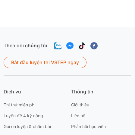
trình đăng ký phúc
Quy trình đăng ký
trình 
khảo điểm và thông
phúc khảo điểm và
khảo đ
tin liên hệ hỗ trợ.
thông tin liên hệ hỗ
tin liê
trợ.
Theo dõi chúng tôi
Bắt đầu luyện thi VSTEP ngay
Dịch vụ
Thông tin
Thi thử miễn phí
Giới thiệu
Luyện đề 4 kỹ năng
Liên hệ
Gói ôn luyện & chấm bài
Phản hồi học viên