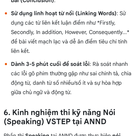
bài (Conclusion)
.
Sử dụng linh hoạt từ nối (Linking Words)
: Sử
dụng các từ liên kết luận điểm như *Firstly,
Secondly, In addition, However, Consequently...*
để bài viết mạch lạc và dễ ăn điểm tiêu chí tính
liên kết.
Dành 3-5 phút cuối để soát lỗi
: Rà soát nhanh
các lỗi gõ phím thường gặp như sai chính tả, chia
động từ, danh từ số nhiều/số ít và sự hòa hợp
giữa chủ ngữ và động từ.
6. Kinh nghiệm thi kỹ năng Nói
(Speaking) VSTEP tại ANND
Phần thi
Speaking
tại ANND được thực hiện
nói