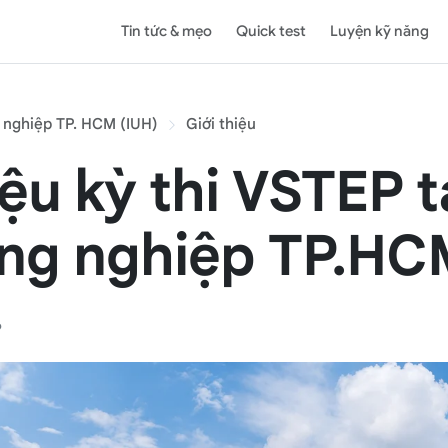
Tin tức & mẹo
Quick test
Luyện kỹ năng
 nghiệp TP. HCM (IUH)
Giới thiệu
iệu kỳ thi VSTEP t
ng nghiệp TP.HC
6