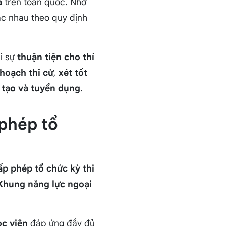
á
trên toàn quốc. Nhờ
ác nhau theo quy định
i sự
thuận tiện cho thí
hoạch thi cử
,
xét tốt
 tạo và tuyển dụng
.
phép tổ
p phép tổ chức kỳ thi
Khung năng lực ngoại
ọc viện
đáp ứng đầy đủ