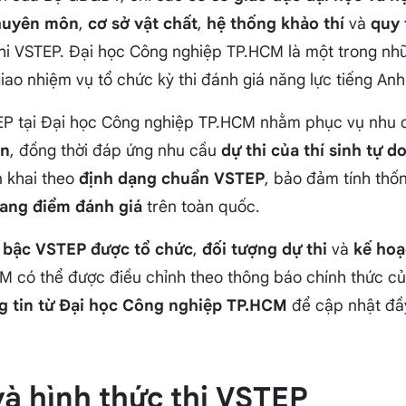
huyên môn
,
cơ sở vật chất
,
hệ thống khảo thí
và
quy 
hi VSTEP. Đại học Công nghiệp TP.HCM là một trong nh
iao nhiệm vụ tổ chức kỳ thi đánh giá năng lực tiếng An
TEP tại Đại học Công nghiệp TP.HCM nhằm phục vụ nhu
ên
, đồng thời đáp ứng nhu cầu
dự thi của thí sinh tự d
n khai theo
định dạng chuẩn VSTEP
, bảo đảm tính thố
ang điểm đánh giá
trên toàn quốc.
 bậc VSTEP được tổ chức
,
đối tượng dự thi
và
kế hoạ
 có thể được điều chỉnh theo thông báo chính thức của 
g tin từ Đại học Công nghiệp TP.HCM
để cập nhật đầy
và hình thức thi VSTEP