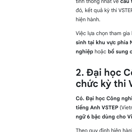
tính thống nhất về
cấu 
đó, kết quả kỳ thi VST
hiện hành.
Việc lựa chọn tham gia 
sinh tại khu vực phía
nghiệp
hoặc
bổ sung c
2. Đại học 
chức kỳ thi
Có. Đại học Công nghi
tiếng Anh VSTEP
(Viet
ngữ 6 bậc dùng cho V
Theo quy định hiện hà