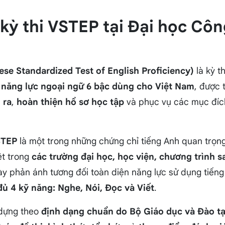
u kỳ thi VSTEP tại Đại học Cô
se Standardized Test of English Proficiency)
là kỳ t
 năng lực ngoại ngữ 6 bậc dùng cho Việt Nam
, được
 ra
,
hoàn thiện hồ sơ học tập
và phục vụ các mục đí
STEP
là một trong những chứng chỉ tiếng Anh quan trọn
ệt trong
các trường đại học, học viện, chương trình s
ày phản ánh tương đối toàn diện năng lực sử dụng tiếng
đủ 4 kỹ năng: Nghe, Nói, Đọc và Viết
.
 dựng theo
định dạng chuẩn do Bộ Giáo dục và Đào t