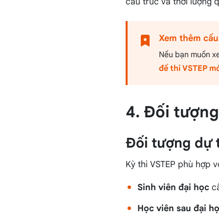
cấu trúc và thời lượng 
Xem thêm cấu t
Nếu bạn muốn xem
đề thi VSTEP mớ
4. Đối tượn
Đối tượng dự 
Kỳ thi VSTEP phù hợp v
Sinh viên đại học
cầ
Học viên sau đại h