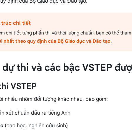
quy định của Bộ Giáo dục và Đào tạo.
rúc chi tiết
 chi tiết từng phần thi và thời lượng chuẩn, bạn có thể tham
i nhất theo quy định của Bộ Giáo dục và Đào tạo
.
g dự thi và các bậc VSTEP đượ
thi VSTEP
ới nhiều nhóm đối tượng khác nhau, bao gồm:
n xét chuẩn đầu ra tiếng Anh
ọc
(cao học, nghiên cứu sinh)