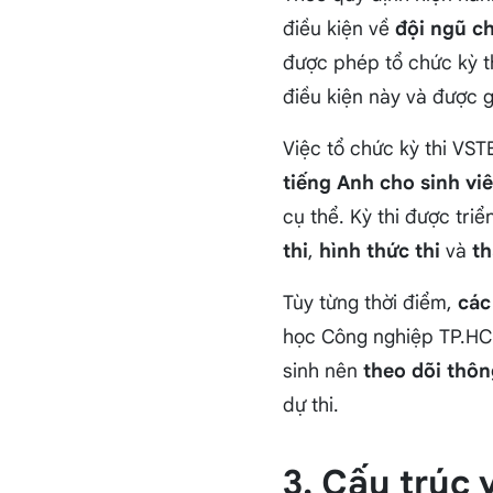
điều kiện về
đội ngũ c
được phép tổ chức kỳ t
điều kiện này và được g
Việc tổ chức kỳ thi VS
tiếng Anh cho sinh vi
cụ thể. Kỳ thi được triể
thi
,
hình thức thi
và
th
Tùy từng thời điểm,
các
học Công nghiệp TP.HCM
sinh nên
theo dõi thôn
dự thi.
3. Cấu trúc 