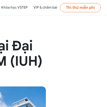
Thi thử miễn phí
Khóa học VSTEP
VIP & chấm bài
ại Đại
M (IUH)