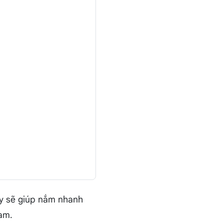
ày sẽ giúp nắm nhanh
am.