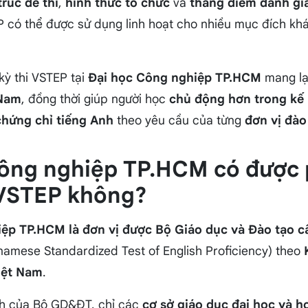
trúc đề thi
,
hình thức tổ chức
và
thang điểm đánh gi
EP có thể được sử dụng linh hoạt cho nhiều mục đích kh
kỳ thi VSTEP tại
Đại học Công nghiệp TP.HCM
mang lạ
 Nam
, đồng thời giúp người học
chủ động hơn trong kế 
hứng chỉ tiếng Anh
theo yêu cầu của từng
đơn vị đào
Công nghiệp TP.HCM có được 
 VSTEP không?
ệp TP.HCM là đơn vị được Bộ Giáo dục và Đào tạo cấ
namese Standardized Test of English Proficiency) theo
iệt Nam
.
nh của Bộ GD&ĐT, chỉ các
cơ sở giáo dục đại học và h