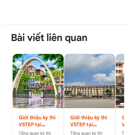
Bài viết liên quan
Giới thiệu kỳ thi
Giới thiệu kỳ thi
Giới t
VSTEP tại
VSTEP tại
VSTEP
Trường Đại học
Trường Đại học
Trườn
Tổng quan kỳ thi
Tổng quan kỳ thi
Tổng q