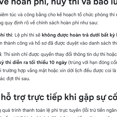
về hoàn phí, hủy thi và bảo l
êm túc và công bằng cho kế hoạch tổ chức phòng thi m
g quy định rõ về chính sách hoàn phí như sau:
hí thi
: Lệ phí thi sẽ
không được hoàn trả dưới bất kỳ 
án thành công và hồ sơ đã được duyệt vào danh sách thi
i
: Thí sinh chỉ được quyền thay đổi thông tin dự thi hoặ
ỳ thi diễn ra tối thiểu 10 ngày
(trùng với hạn đóng cổn
i trường hợp vắng mặt hoặc xin dời lịch đều được coi là
ác đợt thi sau.
 hỗ trợ trực tiếp khi gặp sự c
quá trình thanh toán lệ phí trực tuyến (lỗi trừ tiền ng