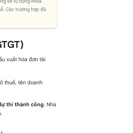
ống sẽ tự động khóa
chỗ. Các trường hợp đã
(GTGT)
cầu xuất hóa đơn tài
số thuế, tên doanh
dự thi thành công
. Nhà
.