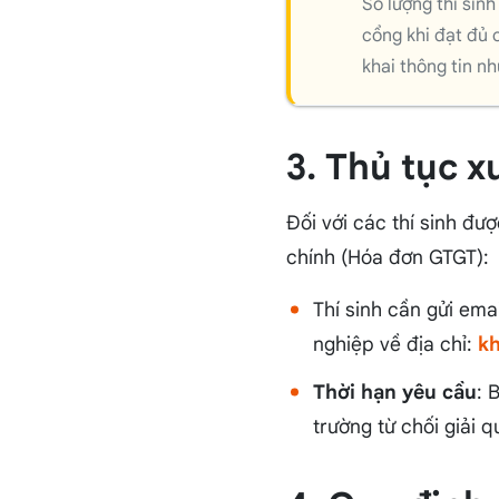
Số lượng thí sin
cổng khi đạt đủ c
khai thông tin n
3. Thủ tục x
Đối với các thí sinh đư
chính (Hóa đơn GTGT):
Thí sinh cần gửi ema
nghiệp về địa chỉ:
kh
Thời hạn yêu cầu
: 
trường từ chối giải 