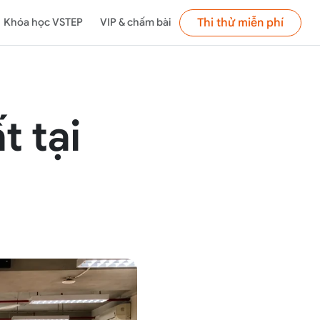
Thi thử miễn phí
Khóa học VSTEP
VIP & chấm bài
t tại