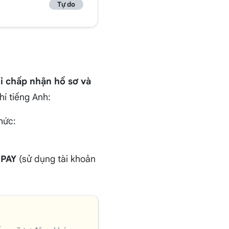
Tự do
ỉ chấp nhận hồ sơ và
í tiếng Anh:
hức:
PAY
(sử dụng tài khoản