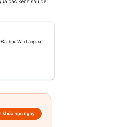
m qua các kênh sau để
 Đại học Văn Lang, số
 khóa học ngay