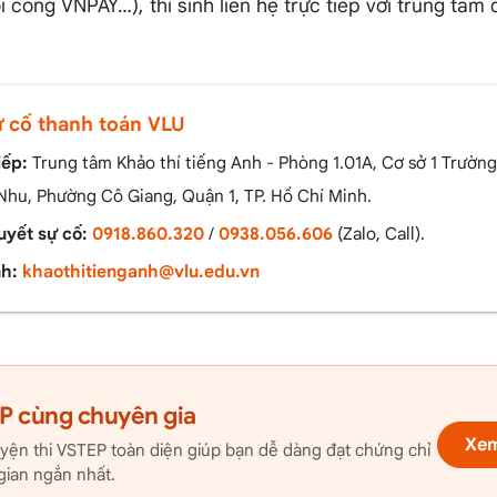
i cổng VNPAY…), thí sinh liên hệ trực tiếp với trung tâ
ự cố thanh toán VLU
iếp:
Trung tâm Khảo thí tiếng Anh - Phòng 1.01A, Cơ sở 1 Trường
hu, Phường Cô Giang, Quận 1, TP. Hồ Chí Minh.
uyết sự cố:
0918.860.320
/
0938.056.606
(Zalo, Call).
nh:
khaothitienganh@vlu.edu.vn
P cùng chuyên gia
Xem
yện thi VSTEP toàn diện giúp bạn dễ dàng đạt chứng chỉ
 gian ngắn nhất.