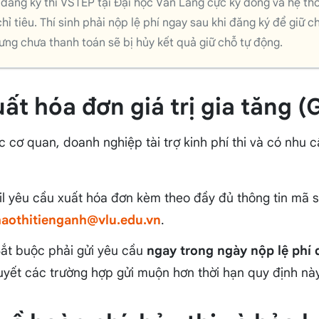
h đăng ký thi VSTEP tại Đại học Văn Lang cực kỳ đông và hệ th
hỉ tiêu. Thí sinh phải nộp lệ phí ngay sau khi đăng ký để giữ 
hưng chưa thanh toán sẽ bị hủy kết quả giữ chỗ tự động.
uất hóa đơn giá trị gia tăng 
ợc cơ quan, doanh nghiệp tài trợ kinh phí thi và có nhu 
il yêu cầu xuất hóa đơn kèm theo đầy đủ thông tin mã 
aothitienganh@vlu.edu.vn
.
Bắt buộc phải gửi yêu cầu
ngay trong ngày nộp lệ phí 
quyết các trường hợp gửi muộn hơn thời hạn quy định này