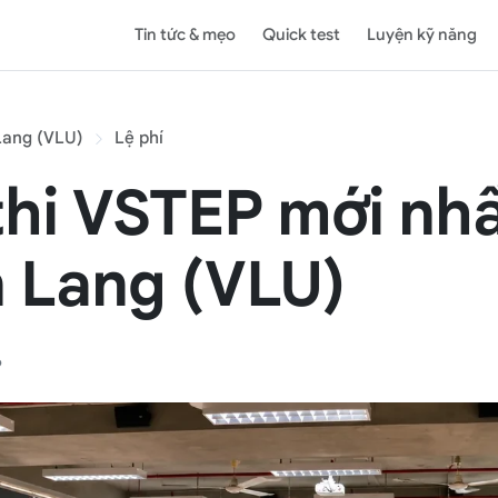
Tin tức & mẹo
Quick test
Luyện kỹ năng
Lang (VLU)
Lệ phí
thi VSTEP mới nhấ
 Lang (VLU)
6