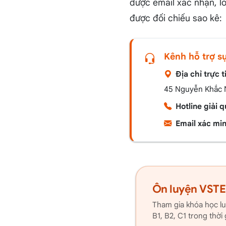
được email xác nhận, lỗ
được đối chiếu sao kê:
Kênh hỗ trợ s
Địa chỉ trực t
45 Nguyễn Khắc N
Hotline giải q
Email xác mi
Ôn luyện VSTE
Tham gia khóa học lu
B1, B2, C1 trong thời