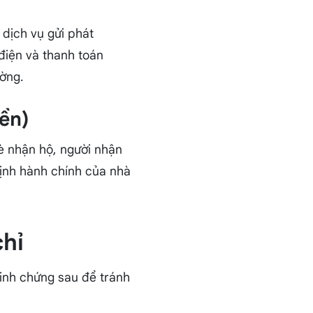
 dịch vụ gửi phát
điện và thanh toán
ờng.
ền)
bè nhận hộ, người nhận
ịnh hành chính của nhà
chỉ
minh chứng sau để tránh