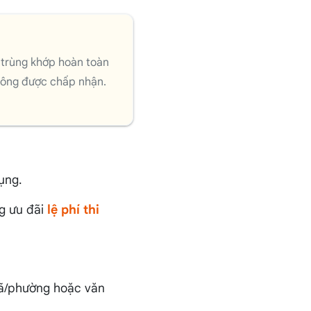
n trùng khớp hoàn toàn
không được chấp nhận.
ụng.
ng ưu đãi
lệ phí thi
ã/phường hoặc văn