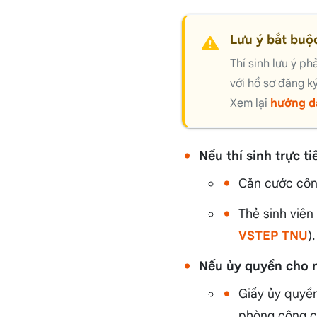
Lưu ý bắt buộc
Thí sinh lưu ý ph
với hồ sơ đăng k
Xem lại
hướng d
Nếu thí sinh trực t
Căn cước côn
Thẻ sinh viên 
VSTEP TNU
).
Nếu ủy quyền cho 
Giấy ủy quyề
phòng công c