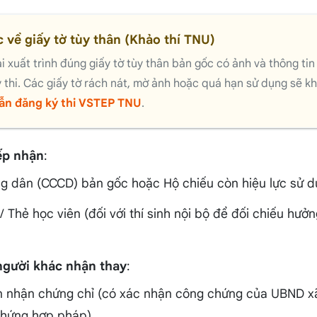
 về giấy tờ tùy thân (Khảo thí TNU)
ải xuất trình đúng giấy tờ tùy thân bản gốc có ảnh và thông ti
ý thi. Các giấy tờ rách nát, mờ ảnh hoặc quá hạn sử dụng sẽ 
ẫn đăng ký thi VSTEP TNU
.
iếp nhận
:
g dân (CCCD) bản gốc hoặc Hộ chiếu còn hiệu lực sử d
/ Thẻ học viên (đối với thí sinh nội bộ để đối chiếu hưở
người khác nhận thay
:
n nhận chứng chỉ (có xác nhận công chứng của UBND x
hứng hợp pháp).