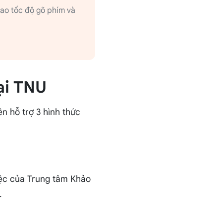
 cao tốc độ gõ phím và
ại TNU
ên hỗ trợ 3 hình thức
iệc của Trung tâm Khảo
.