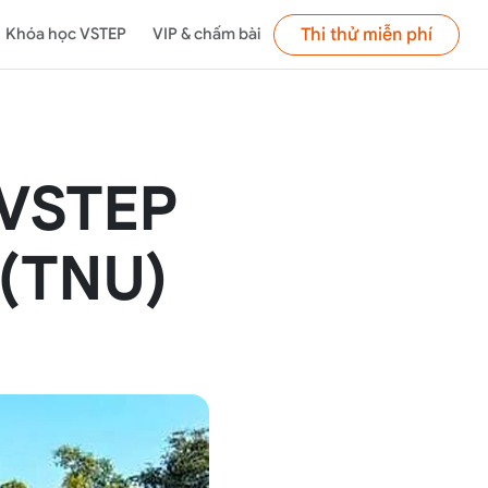
Thi thử miễn phí
Khóa học VSTEP
VIP & chấm bài
 VSTEP
 (TNU)