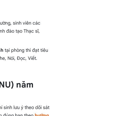
rường, sinh viên các
nh đào tạo Thạc sĩ,
nh
tại phòng thi đạt tiêu
, Nói, Đọc, Viết.
TNU) năm
 sinh lưu ý theo dõi sát
yến đúng hạn theo
hướng