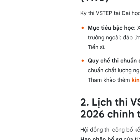
Kỳ thi VSTEP tại Đại h
Mục tiêu bậc học
: 
trường ngoài; đáp ứn
Tiến sĩ.
Quy chế thi chuẩn 
chuẩn chất lượng ng
Tham khảo thêm
ki
2. Lịch thi
2026 chính 
Hội đồng thi công bố kế
Hạn nhận hồ sơ
của từ