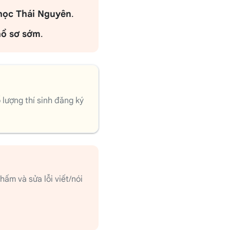
học Thái Nguyên
.
hồ sơ sớm
.
lượng thí sinh đăng ký
ấm và sửa lỗi viết/nói