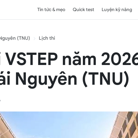
Tin tức & mẹo
Quick test
Luyện kỹ năng
 Nguyên (TNU)
Lịch thi
i VSTEP năm 2026
ái Nguyên (TNU)
6