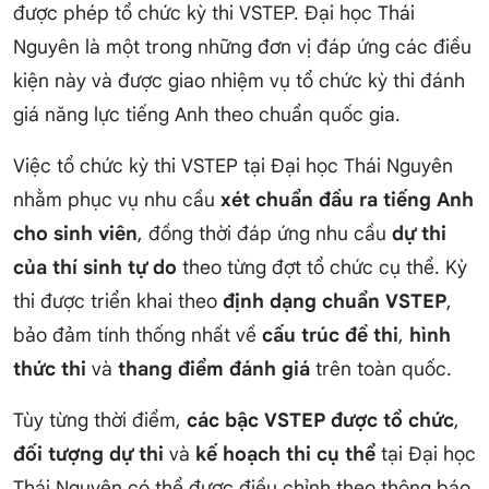
được phép tổ chức kỳ thi VSTEP. Đại học Thái
Nguyên là một trong những đơn vị đáp ứng các điều
kiện này và được giao nhiệm vụ tổ chức kỳ thi đánh
giá năng lực tiếng Anh theo chuẩn quốc gia.
Việc tổ chức kỳ thi VSTEP tại Đại học Thái Nguyên
nhằm phục vụ nhu cầu
xét chuẩn đầu ra tiếng Anh
cho sinh viên
, đồng thời đáp ứng nhu cầu
dự thi
của thí sinh tự do
theo từng đợt tổ chức cụ thể. Kỳ
thi được triển khai theo
định dạng chuẩn VSTEP
,
bảo đảm tính thống nhất về
cấu trúc đề thi
,
hình
thức thi
và
thang điểm đánh giá
trên toàn quốc.
Tùy từng thời điểm,
các bậc VSTEP được tổ chức
,
đối tượng dự thi
và
kế hoạch thi cụ thể
tại Đại học
Thái Nguyên có thể được điều chỉnh theo thông báo