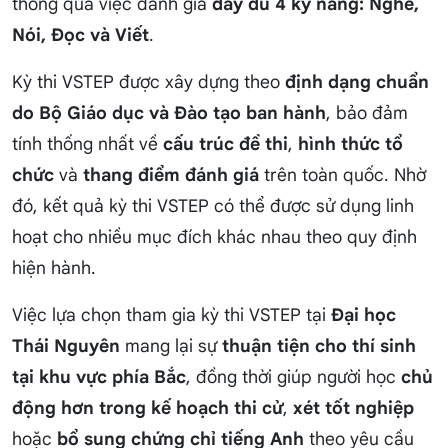
thông qua việc đánh giá
đầy đủ 4 kỹ năng: Nghe,
Nói, Đọc và Viết
.
Kỳ thi VSTEP được xây dựng theo
định dạng chuẩn
do Bộ Giáo dục và Đào tạo ban hành
, bảo đảm
tính thống nhất về
cấu trúc đề thi
,
hình thức tổ
chức
và
thang điểm đánh giá
trên toàn quốc. Nhờ
đó, kết quả kỳ thi VSTEP có thể được sử dụng linh
hoạt cho nhiều mục đích khác nhau theo quy định
hiện hành.
Việc lựa chọn tham gia kỳ thi VSTEP tại
Đại học
Thái Nguyên
mang lại sự
thuận tiện cho thí sinh
tại khu vực phía Bắc
, đồng thời giúp người học
chủ
động hơn trong kế hoạch thi cử
,
xét tốt nghiệp
hoặc
bổ sung chứng chỉ tiếng Anh
theo yêu cầu