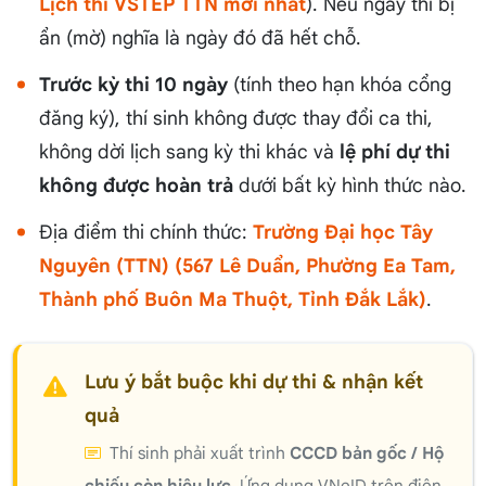
Lịch thi VSTEP TTN mới nhất
). Nếu ngày thi bị
ẩn (mờ) nghĩa là ngày đó đã hết chỗ.
Trước kỳ thi 10 ngày
(tính theo hạn khóa cổng
đăng ký), thí sinh không được thay đổi ca thi,
không dời lịch sang kỳ thi khác và
lệ phí dự thi
không được hoàn trả
dưới bất kỳ hình thức nào.
Địa điểm thi chính thức:
Trường Đại học Tây
Nguyên (TTN) (567 Lê Duẩn, Phường Ea Tam,
Thành phố Buôn Ma Thuột, Tỉnh Đắk Lắk)
.
Lưu ý bắt buộc khi dự thi & nhận kết
quả
Thí sinh phải xuất trình
CCCD bản gốc / Hộ
chiếu còn hiệu lực
. Ứng dụng VNeID trên điện