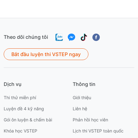
tin liên hệ hỗ trợ.
khảo điểm và thông
thông t
tin liên hệ hỗ trợ.
trợ.
Theo dõi chúng tôi
Bắt đầu luyện thi VSTEP ngay
Dịch vụ
Thông tin
Thi thử miễn phí
Giới thiệu
Luyện đề 4 kỹ năng
Liên hệ
Gói ôn luyện & chấm bài
Phản hồi học viên
Khóa học VSTEP
Lịch thi VSTEP toàn quốc