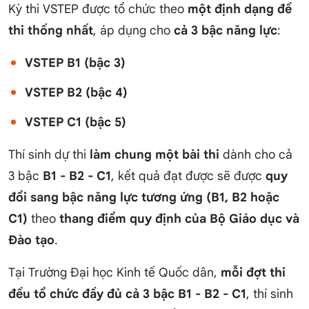
Kỳ thi VSTEP được tổ chức theo
một định dạng đề
thi thống nhất
, áp dụng cho
cả 3 bậc năng lực
:
VSTEP B1 (bậc 3)
VSTEP B2 (bậc 4)
VSTEP C1 (bậc 5)
Thí sinh dự thi
làm chung một bài thi
dành cho cả
3 bậc
B1 - B2 - C1
, kết quả đạt được sẽ được
quy
đổi sang bậc năng lực tương ứng (B1, B2 hoặc
C1)
theo
thang điểm quy định của Bộ Giáo dục và
Đào tạo
.
Tại Trường Đại học Kinh tế Quốc dân,
mỗi đợt thi
đều tổ chức đầy đủ cả 3 bậc B1 - B2 - C1
, thí sinh