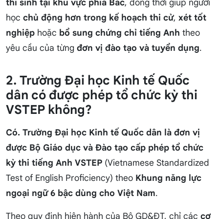
thí sinh tại khu vực phía Bắc
, đồng thời giúp người
học
chủ động hơn trong kế hoạch thi cử
,
xét tốt
nghiệp
hoặc
bổ sung chứng chỉ tiếng Anh
theo
yêu cầu của từng
đơn vị đào tạo và tuyển dụng
.
2. Trường Đại học Kinh tế Quốc
dân có được phép tổ chức kỳ thi
VSTEP không?
Có. Trường Đại học Kinh tế Quốc dân là đơn vị
được Bộ Giáo dục và Đào tạo cấp phép tổ chức
kỳ thi tiếng Anh VSTEP
(Vietnamese Standardized
Test of English Proficiency) theo
Khung năng lực
ngoại ngữ 6 bậc dùng cho Việt Nam
.
Theo quy định hiện hành của Bộ GD&ĐT, chỉ các
cơ