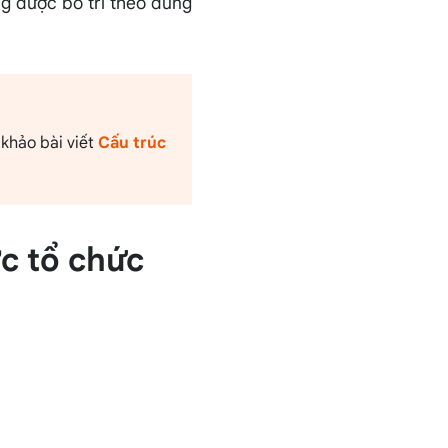
ng được bố trí theo đúng
 khảo bài viết
Cấu trúc
c tổ chức