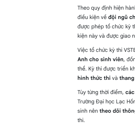
Theo quy định hiện hà
điều kiện về
đội ngũ c
được phép tổ chức kỳ t
kiện này và được giao n
Việc tổ chức kỳ thi VS
Anh cho sinh viên
, đồ
thể. Kỳ thi được triển k
hình thức thi
và
thang
Tùy từng thời điểm,
các
Trường Đại học Lạc Hồng
sinh nên
theo dõi thôn
thi.