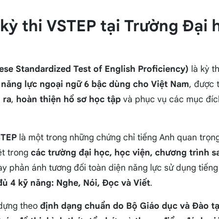
u kỳ thi VSTEP tại Trường Đại 
se Standardized Test of English Proficiency)
là kỳ t
 năng lực ngoại ngữ 6 bậc dùng cho Việt Nam
, được
 ra
,
hoàn thiện hồ sơ học tập
và phục vụ các mục đí
STEP
là một trong những chứng chỉ tiếng Anh quan trọn
ệt trong
các trường đại học, học viện, chương trình s
ày phản ánh tương đối toàn diện năng lực sử dụng tiếng
đủ 4 kỹ năng: Nghe, Nói, Đọc và Viết
.
 dựng theo
định dạng chuẩn do Bộ Giáo dục và Đào t