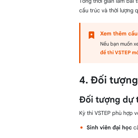
Tổng thời gian làm bài
cấu trúc và thời lượng 
Xem thêm cấu t
Nếu bạn muốn xem
đề thi VSTEP mớ
4. Đối tượn
Đối tượng dự 
Kỳ thi VSTEP phù hợp v
Sinh viên đại học
cầ