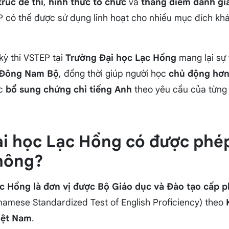
trúc đề thi
,
hình thức tổ chức
và
thang điểm đánh gi
EP có thể được sử dụng linh hoạt cho nhiều mục đích kh
kỳ thi VSTEP tại
Trường Đại học Lạc Hồng
mang lại sự
n Đông Nam Bộ
, đồng thời giúp người học
chủ động hơn 
c
bổ sung chứng chỉ tiếng Anh
theo yêu cầu của từn
ại học Lạc Hồng có được phép
hông?
c Hồng là đơn vị được Bộ Giáo dục và Đào tạo cấp p
namese Standardized Test of English Proficiency) theo
iệt Nam
.