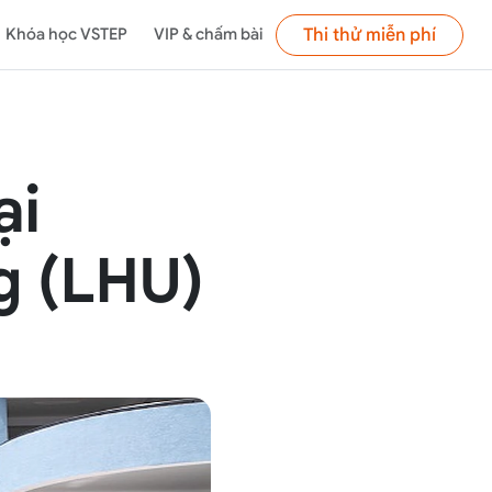
Thi thử miễn phí
Khóa học VSTEP
VIP & chấm bài
ại
g (LHU)