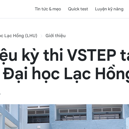
Tin tức & mẹo
Quick test
Luyện kỹ năng
ọc Lạc Hồng (LHU)
Giới thiệu
iệu kỳ thi VSTEP t
 Đại học Lạc Hồn
6