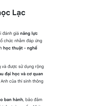
học Lạc
hi đánh giá
năng lực
 tổ chức nhằm đáp ứng
ch
học thuật - nghề
g và được sử dụng rộng
au đại học và cơ quan
 Anh của thí sinh thông
ạo ban hành
, bảo đảm