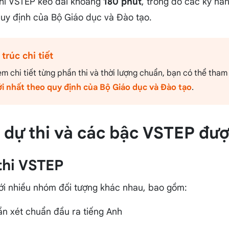
 thi VSTEP kéo dài khoảng
180 phút
, trong đó các kỹ nă
quy định của Bộ Giáo dục và Đào tạo.
rúc chi tiết
 chi tiết từng phần thi và thời lượng chuẩn, bạn có thể tham
i nhất theo quy định của Bộ Giáo dục và Đào tạo
.
g dự thi và các bậc VSTEP đượ
thi VSTEP
ới nhiều nhóm đối tượng khác nhau, bao gồm:
n xét chuẩn đầu ra tiếng Anh