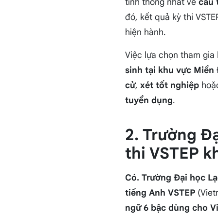
tính thống nhất về
cấu 
đó, kết quả kỳ thi VST
hiện hành.
Việc lựa chọn tham gia 
sinh tại khu vực Miề
cử
,
xét tốt nghiệp
hoặ
tuyển dụng
.
2. Trường Đ
thi VSTEP k
Có. Trường Đại học Lạ
tiếng Anh VSTEP
(Viet
ngữ 6 bậc dùng cho V