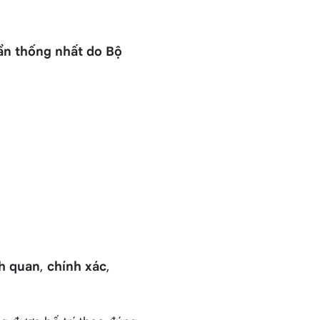
ẩn thống nhất do Bộ
h quan
,
chính xác
,