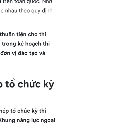
á
trên toàn quốc. Nhờ
ác nhau theo quy định
thuận tiện cho thí
trong kế hoạch thi
g
đơn vị đào tạo và
 tổ chức kỳ
hép tổ chức kỳ thi
Khung năng lực ngoại