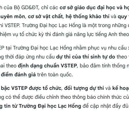
nh của Bộ GD&ĐT, chỉ các
cơ sở giáo dục đại học và h
huyên môn
,
cơ sở vật chất
,
hệ thống khảo thí
và
quy 
hi VSTEP. Trường Đại học Lạc Hồng là một trong những 
hiệm vụ tổ chức kỳ thi đánh giá năng lực tiếng Anh the
TEP tại Trường Đại học Lạc Hồng nhằm phục vụ nhu cầu
ng thời đáp ứng nhu cầu
dự thi của thí sinh tự do
theo 
hai theo
định dạng chuẩn VSTEP
, bảo đảm tính thống 
 điểm đánh giá
trên toàn quốc.
 bậc VSTEP được tổ chức
,
đối tượng dự thi
và
kế hoạ
 có thể được điều chỉnh theo thông báo chính thức của 
g tin từ Trường Đại học Lạc Hồng
để cập nhật đầy đủ 