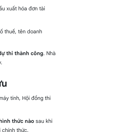
cầu xuất hóa đơn tài
số thuế, tên doanh
dự thi thành công
. Nhà
.
ưu
áy tính, Hội đồng thi
hình thức nào
sau khi
 chính thức.