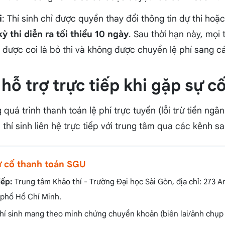
i
: Thí sinh chỉ được quyền thay đổi thông tin dự thi hoặ
ỳ thi diễn ra tối thiểu 10 ngày
. Sau thời hạn này, mọi
u được coi là bỏ thi và không được chuyển lệ phí sang cá
 hỗ trợ trực tiếp khi gặp sự c
quá trình thanh toán lệ phí trực tuyến (lỗi trừ tiền ng
thí sinh liên hệ trực tiếp với trung tâm qua các kênh s
ự cố thanh toán SGU
iếp:
Trung tâm Khảo thí - Trường Đại học Sài Gòn, địa chỉ: 273
 phố Hồ Chí Minh.
hí sinh mang theo minh chứng chuyển khoản (biên lai/ảnh chụp 