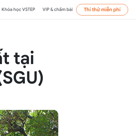
Thi thử miễn phí
Khóa học VSTEP
VIP & chấm bài
t tại
 (SGU)