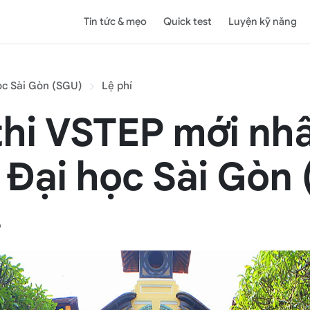
Tin tức & mẹo
Quick test
Luyện kỹ năng
ọc Sài Gòn (SGU)
Lệ phí
thi VSTEP mới nhấ
 Đại học Sài Gòn
6