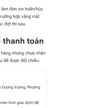
c làm đơn xin hoãn/hủy
 trường hợp vắng mặt
c đợt thi sau.
ố thanh toán
ân hàng nhưng chưa nhận
au để được đối chiếu:
 An Dương Vương, Phường
màn hình giao dịch) để