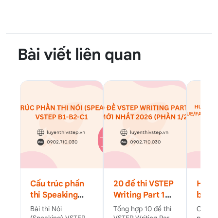
Bài viết liên quan
Cấu trúc phần
20 đề thi VSTEP
Hướn
thi Speaking
Writing Part 1
bài R
VSTEP B1-C1 và
mới nhất năm
VSTE
Bài thi Nói
Tổng hợp 10 đề thi
Chi ti
chiến lược
2026 (Phần 1/2)
True/