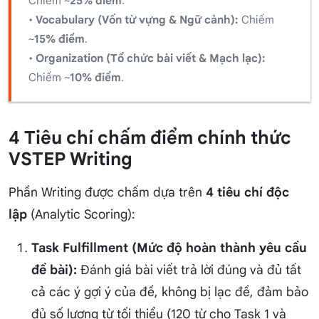
Chiếm ~
25% điểm
.
•
Vocabulary (Vốn từ vựng & Ngữ cảnh):
Chiếm
~
15% điểm
.
•
Organization (Tổ chức bài viết & Mạch lạc):
Chiếm ~
10% điểm
.
4 Tiêu chí chấm điểm chính thức
VSTEP Writing
Phần Writing được chấm dựa trên
4 tiêu chí độc
lập
(Analytic Scoring):
Task Fulfillment (Mức độ hoàn thành yêu cầu
đề bài):
Đánh giá bài viết trả lời đúng và đủ tất
cả các ý gợi ý của đề, không bị lạc đề, đảm bảo
đủ số lượng từ tối thiểu (120 từ cho Task 1 và