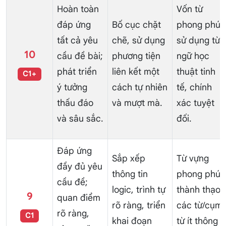
Hoàn toàn
Vốn từ
đáp ứng
Bố cục chặt
phong phú,
tất cả yêu
chẽ, sử dụng
sử dụng từ
10
cầu đề bài;
phương tiện
ngữ học
phát triển
liên kết một
thuật tinh
C1+
ý tưởng
cách tự nhiên
tế, chính
thấu đáo
và mượt mà.
xác tuyệt
và sâu sắc.
đối.
Đáp ứng
Sắp xếp
Từ vựng
đầy đủ yêu
thông tin
phong phú,
cầu đề;
logic, trình tự
thành thạo
9
quan điểm
rõ ràng, triển
các từ/cụm
rõ ràng,
C1
khai đoạn
từ ít thông