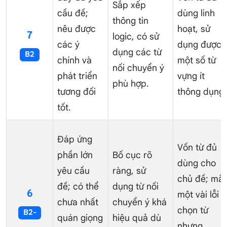
Sắp xếp
cầu đề;
dùng linh
thông tin
nêu được
hoạt, sử
7
logic, có sử
các ý
dụng được
dụng các từ
B2
chính và
một số từ
nối chuyển ý
phát triển
vựng ít
phù hợp.
tương đối
thông dụng.
tốt.
Đáp ứng
Vốn từ đủ
phần lớn
Bố cục rõ
dùng cho
yêu cầu
ràng, sử
chủ đề; mắ
đề; có thể
dụng từ nối
6
một vài lỗi
chưa nhất
chuyển ý khá
chọn từ
B2-
quán giọng
hiệu quả dù
nhưng