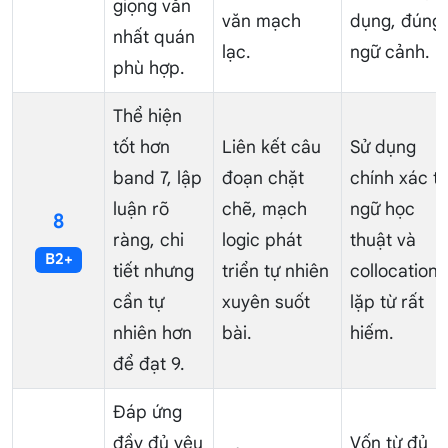
giọng văn
văn mạch
dụng, đúng
nhất quán
lạc.
ngữ cảnh.
phù hợp.
Thể hiện
tốt hơn
Liên kết câu
Sử dụng
band 7, lập
đoạn chặt
chính xác t
luận rõ
chẽ, mạch
ngữ học
8
ràng, chi
logic phát
thuật và
B2+
tiết nhưng
triển tự nhiên
collocations
cần tự
xuyên suốt
lặp từ rất
nhiên hơn
bài.
hiếm.
để đạt 9.
Đáp ứng
đầy đủ yêu
Vốn từ đủ