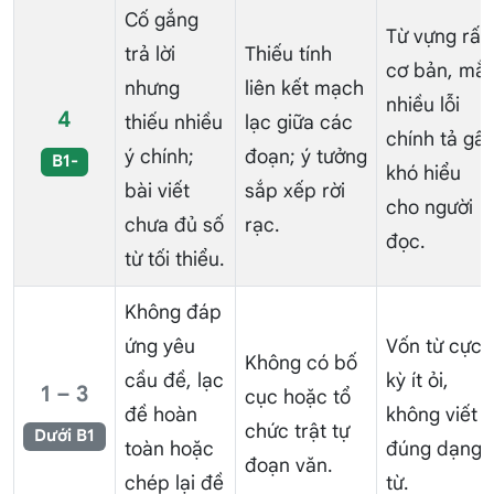
Cố gắng
Từ vựng rất
trả lời
Thiếu tính
cơ bản, mắ
nhưng
liên kết mạch
nhiều lỗi
4
thiếu nhiều
lạc giữa các
chính tả gâ
ý chính;
đoạn; ý tưởng
B1-
khó hiểu
bài viết
sắp xếp rời
cho người
chưa đủ số
rạc.
đọc.
từ tối thiểu.
Không đáp
ứng yêu
Vốn từ cực
Không có bố
cầu đề, lạc
kỳ ít ỏi,
1 – 3
cục hoặc tổ
đề hoàn
không viết
chức trật tự
Dưới B1
toàn hoặc
đúng dạng
đoạn văn.
chép lại đề
từ.