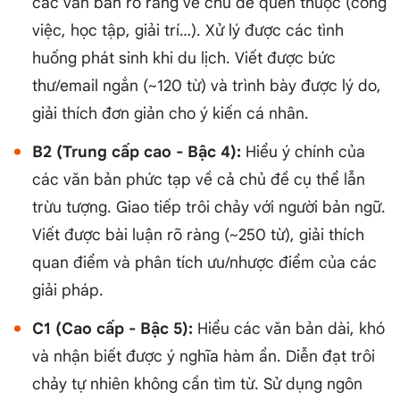
các văn bản rõ ràng về chủ đề quen thuộc (công
việc, học tập, giải trí…). Xử lý được các tình
huống phát sinh khi du lịch. Viết được bức
thư/email ngắn (~120 từ) và trình bày được lý do,
giải thích đơn giản cho ý kiến cá nhân.
B2 (Trung cấp cao - Bậc 4):
Hiểu ý chính của
các văn bản phức tạp về cả chủ đề cụ thể lẫn
trừu tượng. Giao tiếp trôi chảy với người bản ngữ.
Viết được bài luận rõ ràng (~250 từ), giải thích
quan điểm và phân tích ưu/nhược điểm của các
giải pháp.
C1 (Cao cấp - Bậc 5):
Hiểu các văn bản dài, khó
và nhận biết được ý nghĩa hàm ẩn. Diễn đạt trôi
chảy tự nhiên không cần tìm từ. Sử dụng ngôn