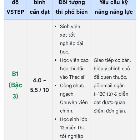
độ
bình
Đối tượng
Yêu cầu kỹ
VSTEP
cần đạt
thi phổ biến
năng năng lực
Sinh viên
xét tốt
nghiệp đại
học.
Học viên cao
Giao tiếp cơ bản,
học thi đầu
hiểu ý chính chủ
B1
vào Thạc sĩ.
đề quen thuộc,
4.0 –
(Bậc
Công chức
gõ email ngắn
5.5 / 10
ngạch
(~120 từ) & diễn
3)
Chuyên viên
đạt được quan
chính.
điểm đơn giản.
Học sinh lớp
12 miễn thi
tốt nghiệp